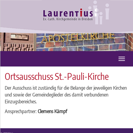
Toggl
navig
Ortsausschuss St.-Pauli-Kirche
Der Ausschuss ist zuständig für die Belange der jeweiligen Kirchen
und sowie der Gemeindeglieder des damit verbundenen
Einzugsbereiches.
Ansprechpartner:
Clemens Kämpf