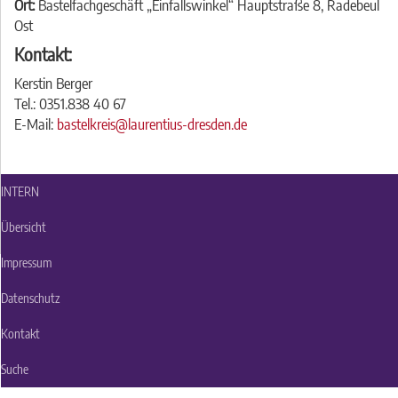
Ort:
Bastelfachgeschäft „Einfallswinkel“ Hauptstraße 8, Radebeul
Ost
Kontakt:
Kerstin Berger
Tel.: 0351.838 40 67
E-Mail:
bastelkreis@laurentius-dresden.de
INTERN
Übersicht
Impressum
Datenschutz
Kontakt
Suche