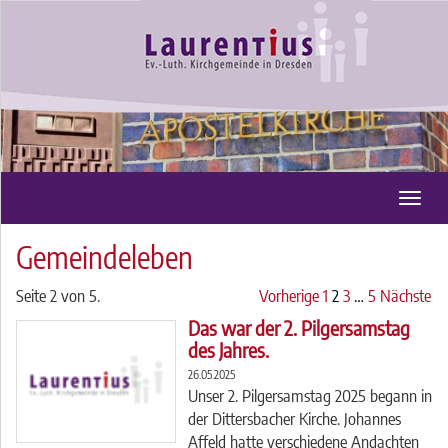
Toggl
navig
Gemeindeleben
Seite 2 von 5.
Vorherige
1
2
3
…
5
Nächste
Das war der 2. Pilgersamstag
des Jahres.
26.05.2025
Unser ​2. Pilgersamstag 2025 begann in
der Dittersbacher Kirche. Johannes
Affeld hatte verschiedene Andachten